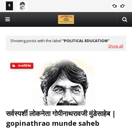
सर्वस्पर्शी लोकनेता गोपीनाथरावजी मुंडेसाहेब | gopinathrao munde saheb
GOPINATHRAO MUNDE SAHEB MAHITI IN MARATHI
सुट्टीत विद्यार्थ्यासाठी भन्नाट उपक्रम व प्रकल्प | activites and projects
EDUCATIONAL NEWS
for personality development of students in vacation
Showing posts with the label
POLITICAL EDUCATION
Show all
व्यक्तीविशेष
सर्वस्पर्शी लोकनेता गोपीनाथरावजी मुंडेसाहेब |
gopinathrao munde saheb